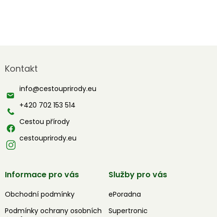
Z
á
Kontakt
p
a
info
@
cestouprirody.eu
t
í
+420 702 153 514
Cestou přírody
cestouprirody.eu
Informace pro vás
Služby pro vás
Obchodní podmínky
ePoradna
Podmínky ochrany osobních
Supertronic