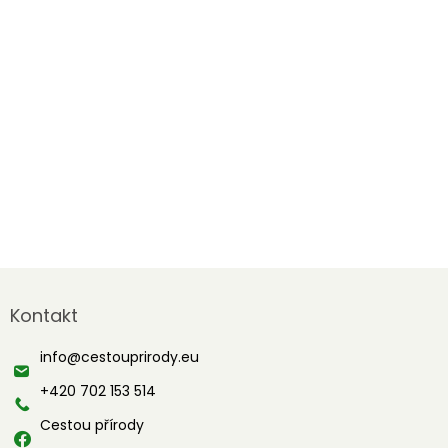
Z
á
Kontakt
p
a
info
@
cestouprirody.eu
t
í
+420 702 153 514
Cestou přírody