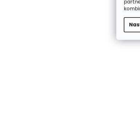
partne
kombin
Nas