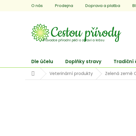
Přejít
O nás
Prodejna
Doprava a platba
B
na
obsah
Dle účelu
Doplňky stravy
Tradiční
Domů
Veterinární produkty
Zelená země CB