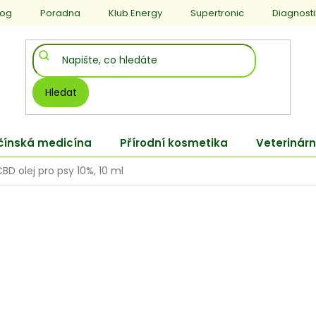
log
Poradna
Klub Energy
Supertronic
Diagnost
Hledat
 čínská medicína
Přírodní kosmetika
Veterinárn
D olej pro psy 10%, 10 ml