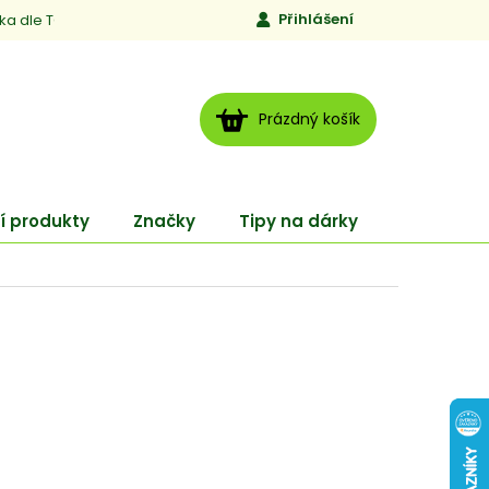
Přihlášení
ika dle TCM
Kontakty
Jen to, čemu věříme
Moje obj
NÁKUPNÍ
Prázdný košík
KOŠÍK
í produkty
Značky
Tipy na dárky
ENERGY