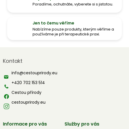
Poradíme, ochutnáte, vyberete si s jistotou.
Jen to čemu věříme
Nabízíme pouze produkty, kterým věříme a
používáme je při terapeutické praxi.
Z
á
Kontakt
p
a
info
@
cestouprirody.eu
t
í
+420 702 153 514
Cestou přírody
cestouprirody.eu
Informace pro vás
Služby pro vás