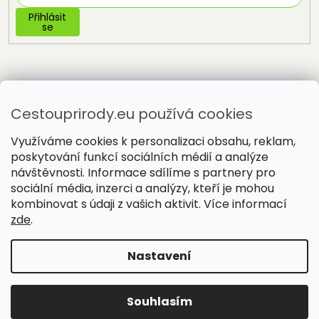
Přihlásit
se
Cestouprirody.eu používá cookies
Využíváme cookies k personalizaci obsahu, reklam,
poskytování funkcí sociálních médií a analýze
návštěvnosti. Informace sdílíme s partnery pro
sociální média, inzerci a analýzy, kteří je mohou
Vytvořil Shoptet
kombinovat s údaji z vašich aktivit. Více informací
zde
.
Copyright 2026
Cestou přírody
. Všechna práva vyhrazena.
Nastavení
Souhlasím