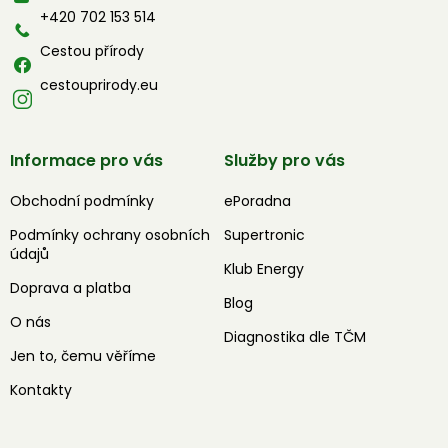
í
+420 702 153 514
Cestou přírody
cestouprirody.eu
Informace pro vás
Služby pro vás
Obchodní podmínky
ePoradna
Podmínky ochrany osobních
Supertronic
údajů
Klub Energy
Doprava a platba
Blog
O nás
Diagnostika dle TČM
Jen to, čemu věříme
Kontakty