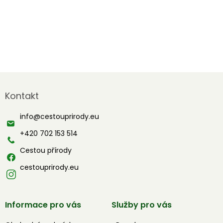
Z
á
Kontakt
p
a
info
@
cestouprirody.eu
t
í
+420 702 153 514
Cestou přírody
cestouprirody.eu
Informace pro vás
Služby pro vás