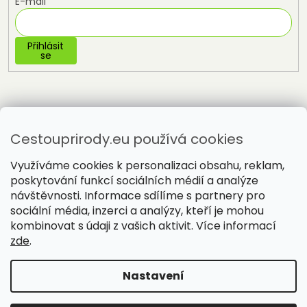
E-mail
Přihlásit
se
Cestouprirody.eu používá cookies
Využíváme cookies k personalizaci obsahu, reklam,
poskytování funkcí sociálních médií a analýze
návštěvnosti. Informace sdílíme s partnery pro
sociální média, inzerci a analýzy, kteří je mohou
Vytvořil Shoptet
kombinovat s údaji z vašich aktivit. Více informací
zde
.
Copyright 2026
Cestou přírody
. Všechna práva vyhrazena.
Nastavení