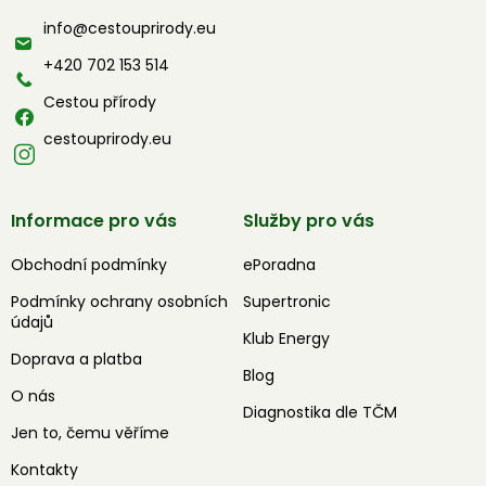
a
info
@
cestouprirody.eu
t
í
+420 702 153 514
Cestou přírody
cestouprirody.eu
Informace pro vás
Služby pro vás
Obchodní podmínky
ePoradna
Podmínky ochrany osobních
Supertronic
údajů
Klub Energy
Doprava a platba
Blog
O nás
Diagnostika dle TČM
Jen to, čemu věříme
Kontakty