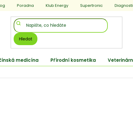
log
Poradna
Klub Energy
Supertronic
Diagnost
Hledat
 čínská medicína
Přírodní kosmetika
Veterinárn