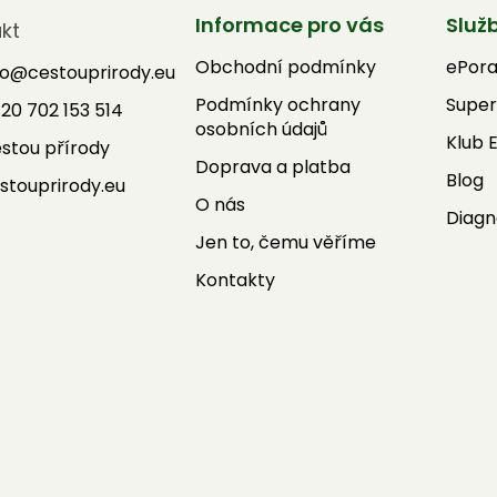
Informace pro vás
Služ
kt
Obchodní podmínky
ePor
fo
@
cestouprirody.eu
Podmínky ochrany
Super
20 702 153 514
osobních údajů
Klub 
stou přírody
Doprava a platba
Blog
stouprirody.eu
O nás
Diagn
Jen to, čemu věříme
Kontakty