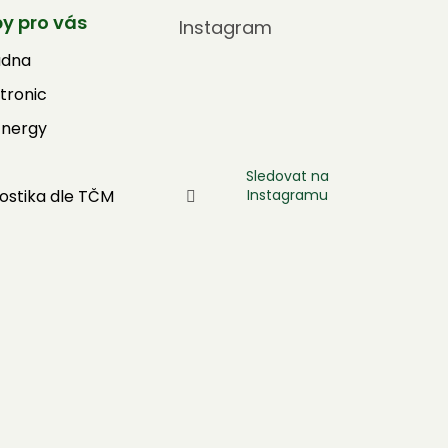
by pro vás
Instagram
adna
tronic
Energy
Sledovat na
Instagramu
ostika dle TČM