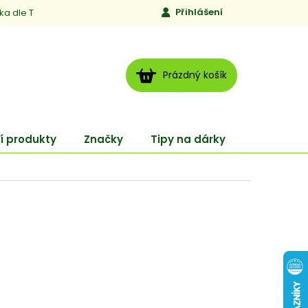
Přihlášení
ika dle TCM
Kontakty
Jen to, čemu věříme
Moje obj
NÁKUPNÍ
Prázdný košík
KOŠÍK
í produkty
Značky
Tipy na dárky
ENERGY