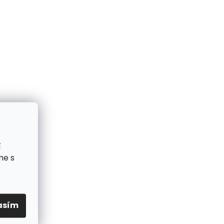
í
me s
asím