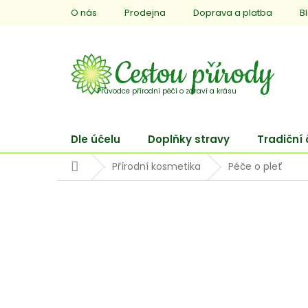
Přejít
O nás
Prodejna
Doprava a platba
B
na
obsah
Dle účelu
Doplňky stravy
Tradiční
Domů
Přírodní kosmetika
Péče o pleť