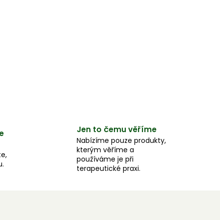
Jen to čemu věříme
e
Nabízíme pouze produkty,
kterým věříme a
e,
používáme je při
u.
terapeutické praxi.