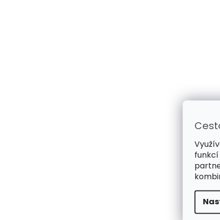
Cest
Využív
funkcí
partne
kombin
Nas