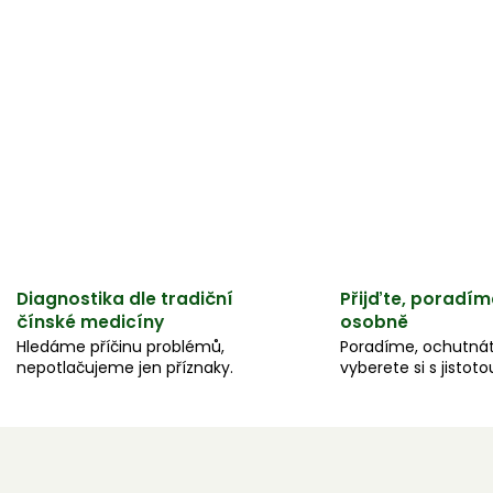
Diagnostika dle tradiční
Přijďte, poradím
čínské medicíny
osobně
Hledáme příčinu problémů,
Poradíme, ochutnát
nepotlačujeme jen příznaky.
vyberete si s jistoto