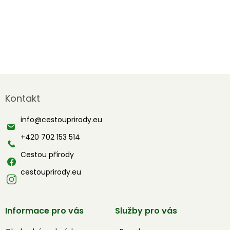
Z
á
Kontakt
p
a
info
@
cestouprirody.eu
t
í
+420 702 153 514
Cestou přírody
cestouprirody.eu
Informace pro vás
Služby pro vás