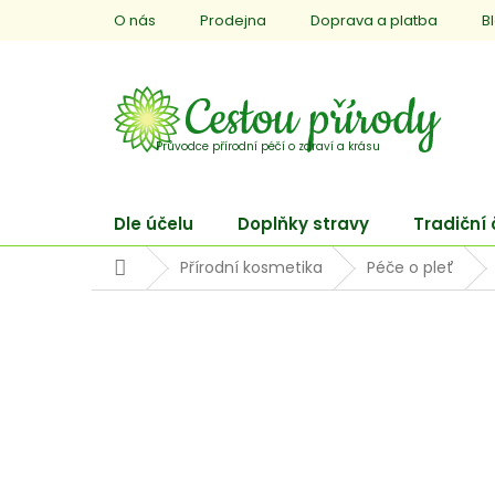
Přejít
O nás
Prodejna
Doprava a platba
B
na
obsah
Dle účelu
Doplňky stravy
Tradiční
Domů
Přírodní kosmetika
Péče o pleť