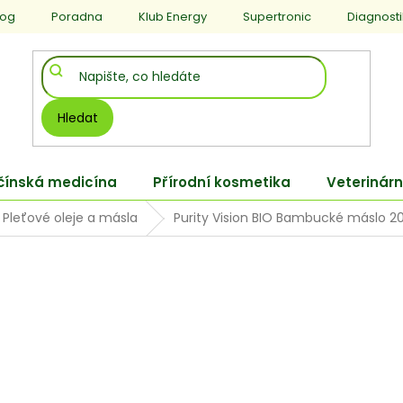
log
Poradna
Klub Energy
Supertronic
Diagnost
Hledat
 čínská medicína
Přírodní kosmetika
Veterinárn
Pleťové oleje a másla
Purity Vision BIO Bambucké máslo 2