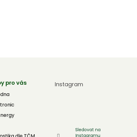
by pro vás
Instagram
adna
tronic
Energy
Sledovat na
Instagramu
ostika dle TČM