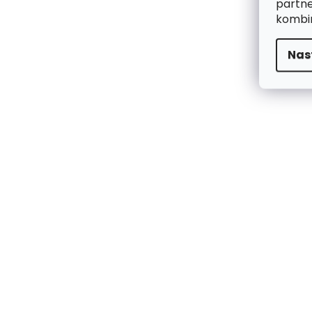
partne
kombin
Nas