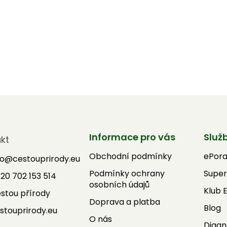
Informace pro vás
Služ
kt
Obchodní podmínky
ePor
fo
@
cestouprirody.eu
Podmínky ochrany
Super
20 702 153 514
osobních údajů
Klub 
stou přírody
Doprava a platba
Blog
stouprirody.eu
O nás
Diagn