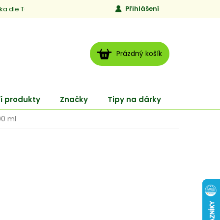
Přihlášení
ika dle TCM
Kontakty
Jen to, čemu věříme
Moje obj
NÁKUPNÍ
Prázdný košík
KOŠÍK
í produkty
Značky
Tipy na dárky
ENERGY
00 ml