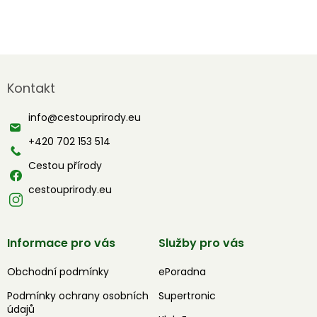
Z
á
Kontakt
p
a
info
@
cestouprirody.eu
t
í
+420 702 153 514
Cestou přírody
cestouprirody.eu
Informace pro vás
Služby pro vás
Obchodní podmínky
ePoradna
Podmínky ochrany osobních
Supertronic
údajů