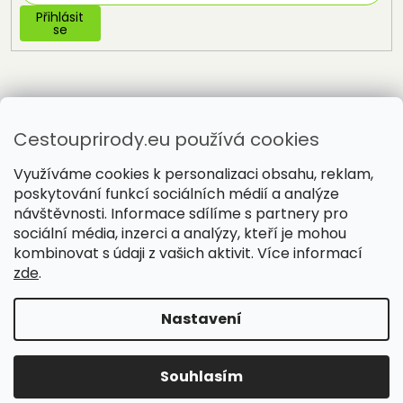
Přihlásit
se
Cestouprirody.eu používá cookies
Využíváme cookies k personalizaci obsahu, reklam,
poskytování funkcí sociálních médií a analýze
návštěvnosti. Informace sdílíme s partnery pro
sociální média, inzerci a analýzy, kteří je mohou
Vytvořil Shoptet
kombinovat s údaji z vašich aktivit. Více informací
zde
.
Copyright 2026
Cestou přírody
. Všechna práva vyhrazena.
Nastavení
Souhlasím