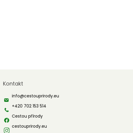
Z
á
Kontakt
p
a
info
@
cestouprirody.eu
t
í
+420 702 153 514
Cestou přírody
cestouprirody.eu