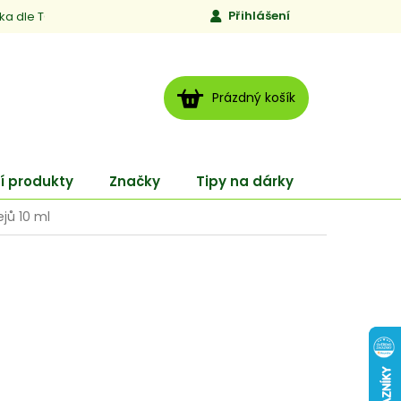
Přihlášení
ika dle TCM
Kontakty
Jen to, čemu věříme
Moje obj
NÁKUPNÍ
Prázdný košík
KOŠÍK
í produkty
Značky
Tipy na dárky
ENERGY
ejů 10 ml