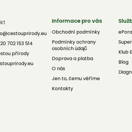
Informace pro vás
Služ
kt
Obchodní podmínky
ePor
fo
@
cestouprirody.eu
Podmínky ochrany
Super
20 702 153 514
osobních údajů
Klub 
stou přírody
Doprava a platba
Blog
stouprirody.eu
O nás
Diagn
Jen to, čemu věříme
Kontakty