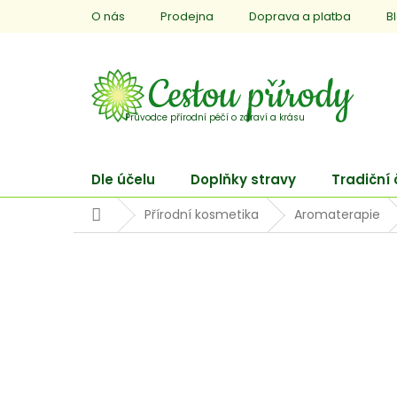
Přejít
O nás
Prodejna
Doprava a platba
B
na
obsah
Dle účelu
Doplňky stravy
Tradiční
Domů
Přírodní kosmetika
Aromaterapie