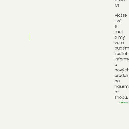
er
Vložte
svůj
e-
mail
a my
vám
budem
zasílat
inform
o
novýc
produk
na
našem
e-
shopu.