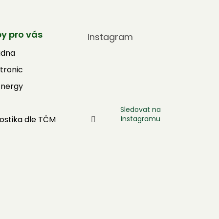
by pro vás
Instagram
adna
tronic
Energy
Sledovat na
Instagramu
ostika dle TČM