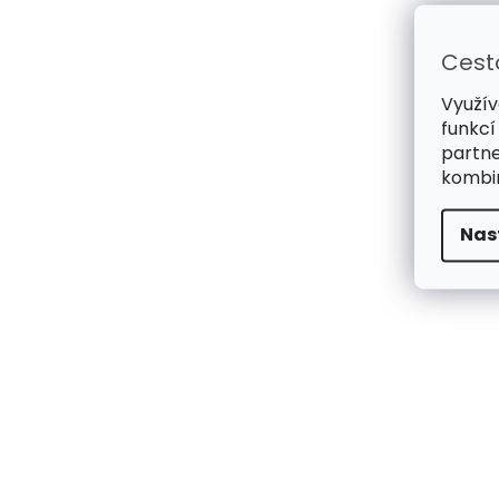
Cest
Využív
funkcí
partne
kombin
Nas