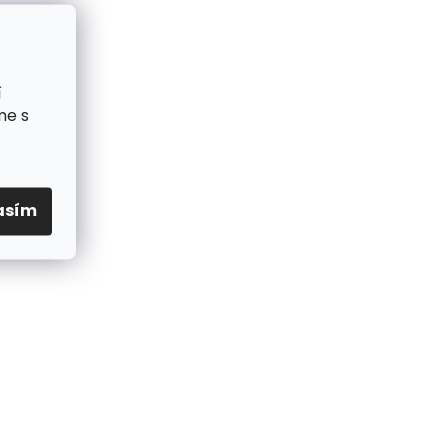
í
me s
asím