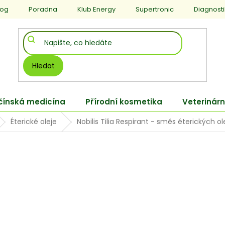
log
Poradna
Klub Energy
Supertronic
Diagnost
Hledat
 čínská medicína
Přírodní kosmetika
Veterinárn
Éterické oleje
Nobilis Tilia Respirant - směs éterických ol