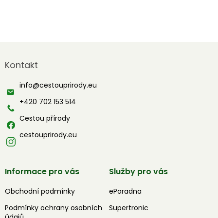
Z
á
Kontakt
p
a
info
@
cestouprirody.eu
t
í
+420 702 153 514
Cestou přírody
cestouprirody.eu
Informace pro vás
Služby pro vás
Obchodní podmínky
ePoradna
Podmínky ochrany osobních
Supertronic
údajů