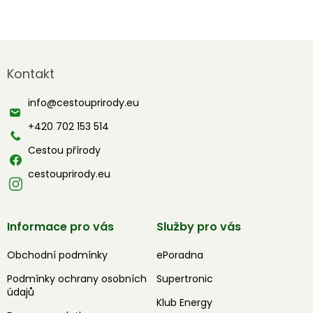
Z
á
Kontakt
p
a
info
@
cestouprirody.eu
t
í
+420 702 153 514
Cestou přírody
cestouprirody.eu
Informace pro vás
Služby pro vás
Obchodní podmínky
ePoradna
Podmínky ochrany osobních
Supertronic
údajů
Klub Energy