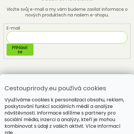
Vložte svůj e-mail a my vám budeme zasílat informace o
nových produktech na našem e-shopu.
E-mail
Přihlásit
se
Cestouprirody.eu používá cookies
Využíváme cookies k personalizaci obsahu, reklam,
poskytování funkcí sociálních médií a analýze
návštěvnosti. Informace sdílíme s partnery pro
sociální média, inzerci a analýzy, kteří je mohou
Vytvořil Shoptet
kombinovat s údaji z vašich aktivit. Více informací
zde
.
Copyright 2026
Cestou přírody
. Všechna práva vyhrazena.