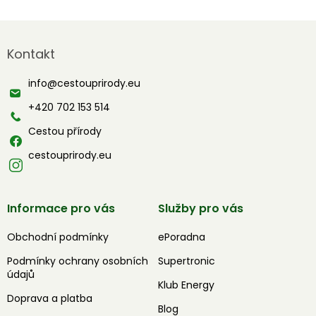
Z
á
Kontakt
p
a
info
@
cestouprirody.eu
t
í
+420 702 153 514
Cestou přírody
cestouprirody.eu
Informace pro vás
Služby pro vás
Obchodní podmínky
ePoradna
Podmínky ochrany osobních
Supertronic
údajů
Klub Energy
Doprava a platba
Blog