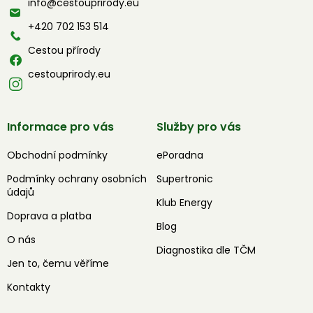
info
@
cestouprirody.eu
t
í
+420 702 153 514
Cestou přírody
cestouprirody.eu
Informace pro vás
Služby pro vás
Obchodní podmínky
ePoradna
Podmínky ochrany osobních
Supertronic
údajů
Klub Energy
Doprava a platba
Blog
O nás
Diagnostika dle TČM
Jen to, čemu věříme
Kontakty