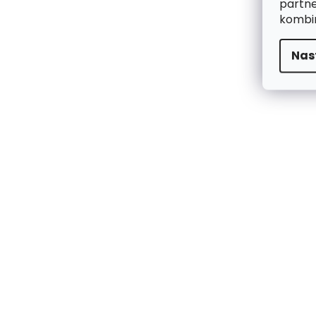
partne
kombin
Nas