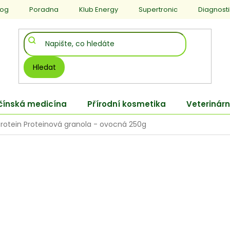
log
Poradna
Klub Energy
Supertronic
Diagnost
Hledat
 čínská medicína
Přírodní kosmetika
Veterinárn
Protein Proteinová granola - ovocná 250g