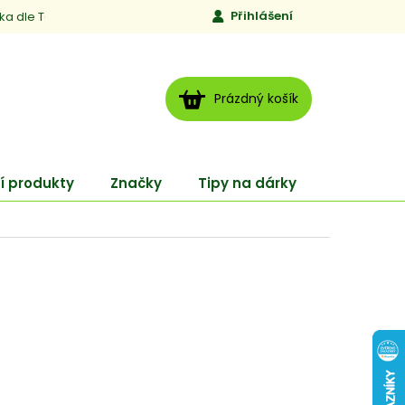
Přihlášení
ika dle TCM
Kontakty
Jen to, čemu věříme
Moje obj
NÁKUPNÍ
Prázdný košík
KOŠÍK
í produkty
Značky
Tipy na dárky
ENERGY