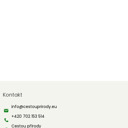
Z
á
Kontakt
p
a
info
@
cestouprirody.eu
t
í
+420 702 153 514
Cestou přírody