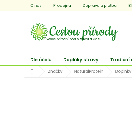
Přejít
O nás
Prodejna
Doprava a platba
B
na
obsah
Dle účelu
Doplňky stravy
Tradiční
Domů
Značky
NaturalProtein
Doplňky