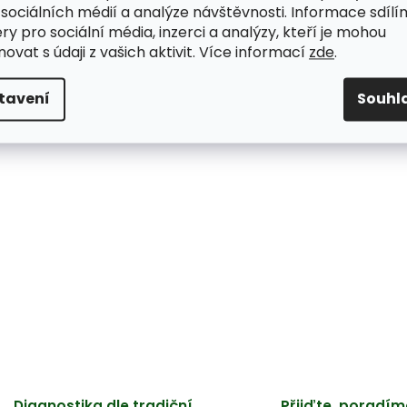
 sociálních médií a analýze návštěvnosti. Informace sdílí
ry pro sociální média, inzerci a analýzy, kteří je mohou
ovat s údaji z vašich aktivit. Více informací
zde
.
tavení
Souhl
Diagnostika dle tradiční
Přijďte, poradím