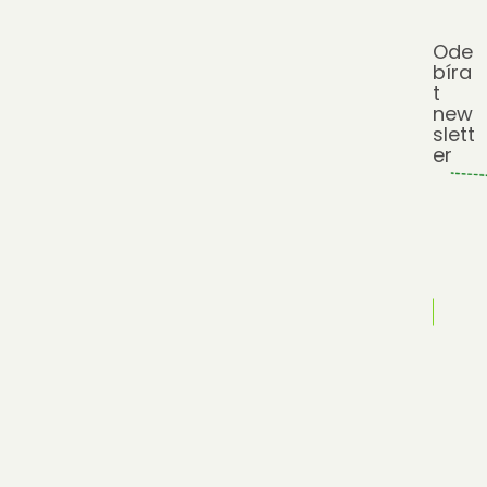
Ode
bíra
t
new
slett
er