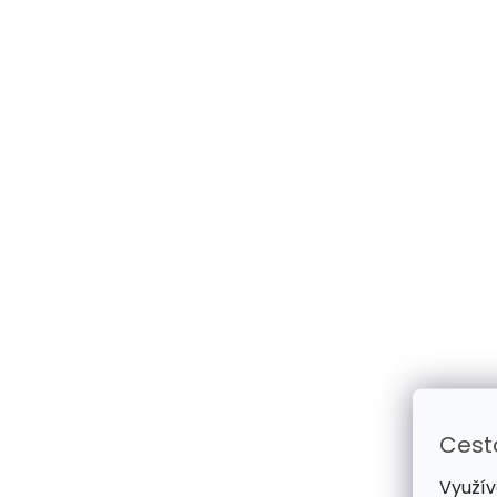
Cest
Využív