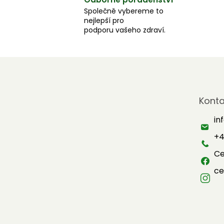
Společně vybereme to
nejlepší pro
podporu vašeho zdraví.
Z
á
Konta
p
a
in
t
+4
í
Ce
ce