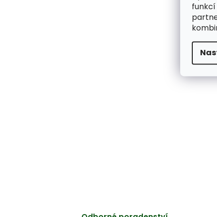
funkcí
partne
kombin
Nas
Odborné poradenství