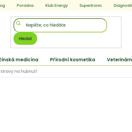
log
Poradna
Klub Energy
Supertronic
Diagnost
Hledat
 čínská medicína
Přírodní kosmetika
Veterinárn
 stravy na hubnutí