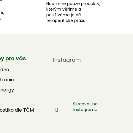
Nabízíme pouze produkty,
kterým věříme a
e,
používáme je při
u.
terapeutické praxi.
by pro vás
Instagram
adna
tronic
Energy
Sledovat na
Instagramu
ostika dle TČM