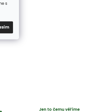
me s
asím
Jen to čemu věříme
e