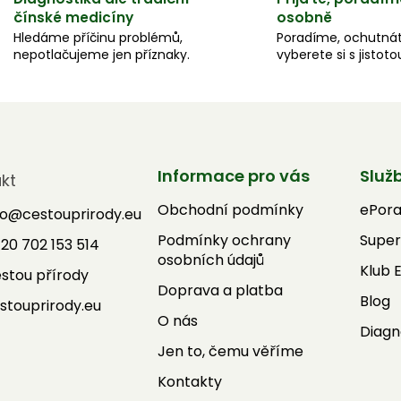
čínské medicíny
osobně
Hledáme příčinu problémů,
Poradíme, ochutnát
nepotlačujeme jen příznaky.
vyberete si s jistoto
Informace pro vás
Služ
kt
Obchodní podmínky
ePor
fo
@
cestouprirody.eu
Podmínky ochrany
Super
20 702 153 514
osobních údajů
Klub 
stou přírody
Doprava a platba
Blog
stouprirody.eu
O nás
Diagn
Jen to, čemu věříme
Kontakty