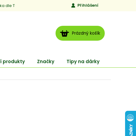
Přihlášení
ika dle TCM
Kontakty
Jen to, čemu věříme
Moje obj
NÁKUPNÍ
Prázdný košík
KOŠÍK
í produkty
Značky
Tipy na dárky
ENERGY