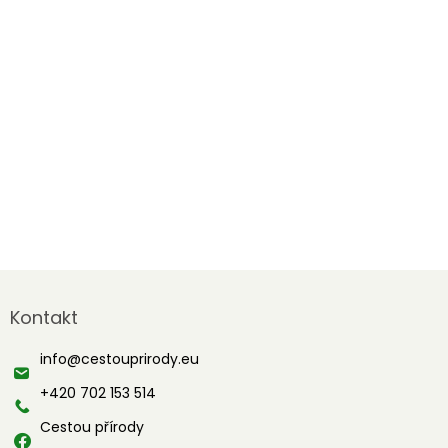
Z
á
Kontakt
p
a
info
@
cestouprirody.eu
t
í
+420 702 153 514
Cestou přírody