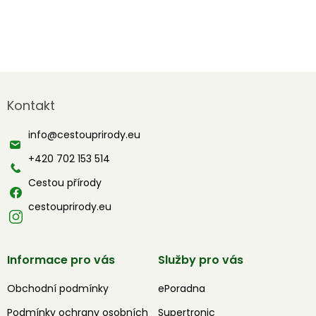
Z
á
Kontakt
p
a
info
@
cestouprirody.eu
t
í
+420 702 153 514
Cestou přírody
cestouprirody.eu
Informace pro vás
Služby pro vás
Obchodní podmínky
ePoradna
Podmínky ochrany osobních
Supertronic