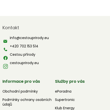
Z
á
Kontakt
p
a
info
@
cestouprirody.eu
t
í
+420 702 153 514
Cestou přírody
cestouprirody.eu
Informace pro vás
Služby pro vás
Obchodní podmínky
ePoradna
Podmínky ochrany osobních
Supertronic
údajů
Klub Energy