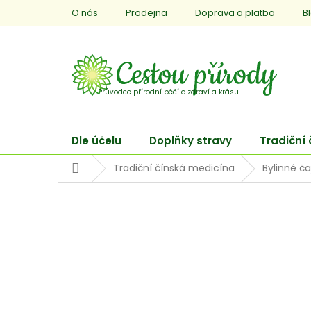
Přejít
O nás
Prodejna
Doprava a platba
B
na
obsah
Dle účelu
Doplňky stravy
Tradiční
Domů
Tradiční čínská medicína
Bylinné ča