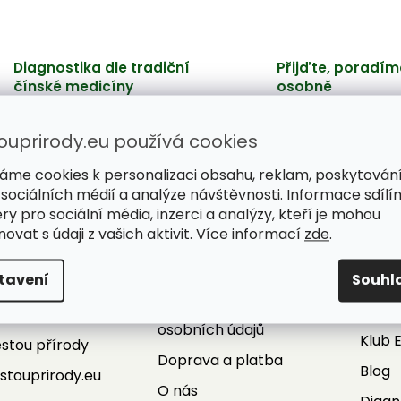
Diagnostika dle tradiční
Přijďte, poradím
čínské medicíny
osobně
Hledáme příčinu problémů,
Poradíme, ochutnát
nepotlačujeme jen příznaky.
vyberete si s jistoto
ouprirody.eu používá cookies
áme cookies k personalizaci obsahu, reklam, poskytován
 sociálních médií a analýze návštěvnosti. Informace sdílí
ry pro sociální média, inzerci a analýzy, kteří je mohou
ovat s údaji z vašich aktivit. Více informací
zde
.
Informace pro vás
Služ
kt
Obchodní podmínky
ePor
tavení
Souhl
fo
@
cestouprirody.eu
Podmínky ochrany
Super
20 702 153 514
osobních údajů
Klub 
stou přírody
Doprava a platba
Blog
stouprirody.eu
O nás