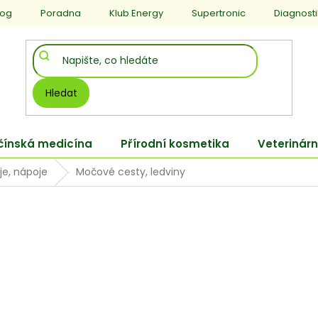
log
Poradna
Klub Energy
Supertronic
Diagnost
Hledat
 čínská medicína
Přírodní kosmetika
Veterinárn
je, nápoje
Močové cesty, ledviny