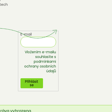
tech
E-mail
Vložením e-mailu
souhlasíte s
podmínkami
ochrany osobních
údajů
Přihlásit
se
práva vyhrazena.