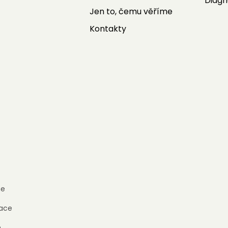
Diagn
Jen to, čemu věříme
Kontakty
e
ace
h