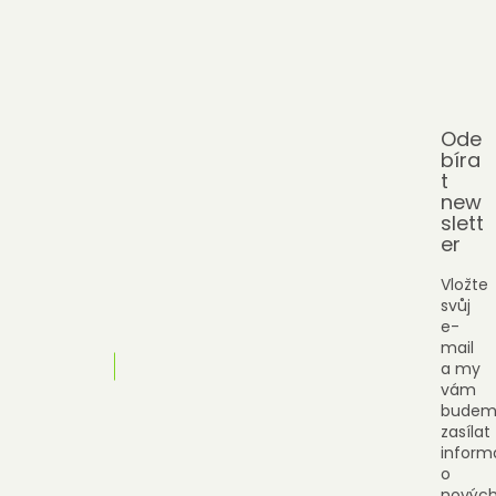
Ode
bíra
t
new
slett
er
Vložte
svůj
e-
mail
a my
vám
budem
zasílat
inform
o
novýc