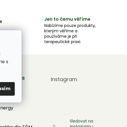
Jen to čemu věříme
e
Nabízíme pouze produkty,
kterým věříme a
e,
používáme je při
u.
terapeutické praxi.
í
me s
by pro vás
Instagram
adna
asím
tronic
Energy
Sledovat na
Instagramu