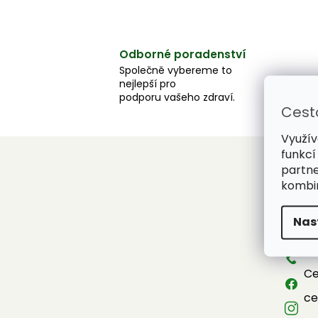
Odborné poradenství
Společně vybereme to
nejlepší pro
podporu vašeho zdraví.
Cest
Využív
funkcí
partne
Z
kombin
á
Konta
p
Nas
a
in
t
+4
í
Ce
ce