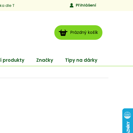
Přihlášení
ika dle TCM
Kontakty
Jen to, čemu věříme
Moje obj
NÁKUPNÍ
Prázdný košík
KOŠÍK
í produkty
Značky
Tipy na dárky
ENERGY