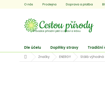
Přejít
O nás
Prodejna
Doprava a platba
B
na
obsah
Dle účelu
Doplňky stravy
Tradiční
Domů
Značky
ENERGY
Stálá výhodná