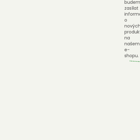
budem
zasílat
inform
o
novýc
produk
na
našem
e-
shopu.