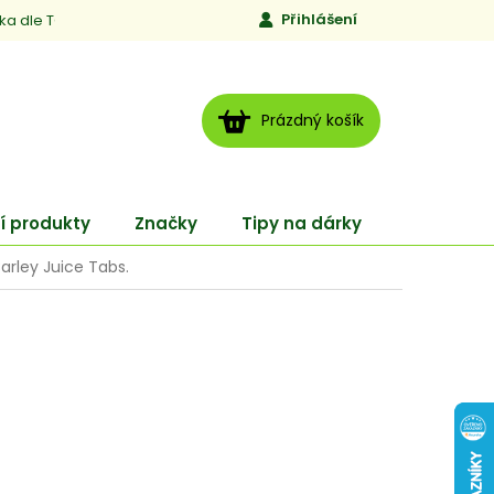
Přihlášení
ika dle TCM
Kontakty
Jen to, čemu věříme
Moje obj
NÁKUPNÍ
Prázdný košík
KOŠÍK
í produkty
Značky
Tipy na dárky
ENERGY
arley Juice Tabs.