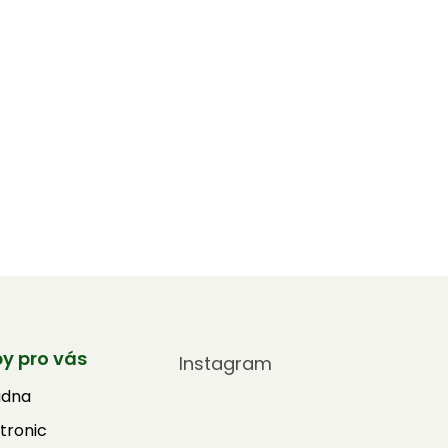
by pro vás
Instagram
adna
tronic