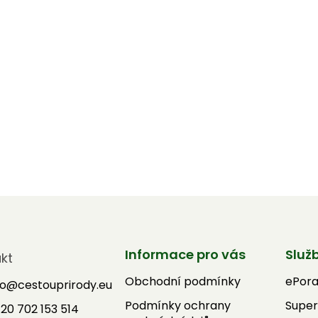
Informace pro vás
Služ
kt
Obchodní podmínky
ePor
fo
@
cestouprirody.eu
Podmínky ochrany
Super
20 702 153 514