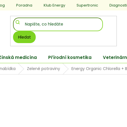
log
Poradna
Klub Energy
Supertronic
Diagnost
Hledat
 čínská medicína
Přírodní kosmetika
Veterinárn
 nabídka
Zelené potraviny
Energy Organic Chlorella + B