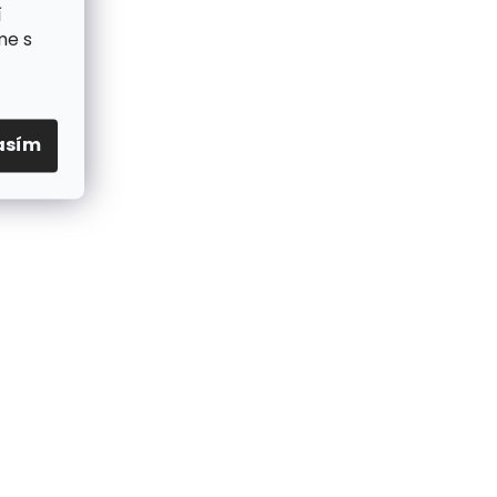
í
me s
asím