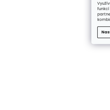
Využív
funkcí
partne
kombin
Nas