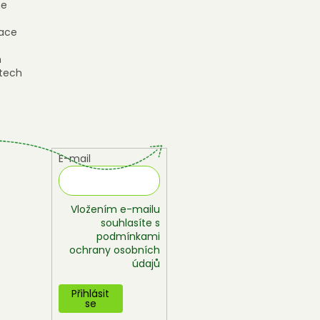
e
ace
h
tech
E-mail
Vložením e-mailu
souhlasíte s
podmínkami
ochrany osobních
údajů
Přihlásit
se