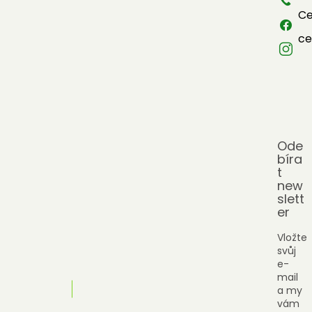
Ce
ce
Ode
bíra
t
new
slett
er
Vložte
svůj
e-
mail
a my
vám