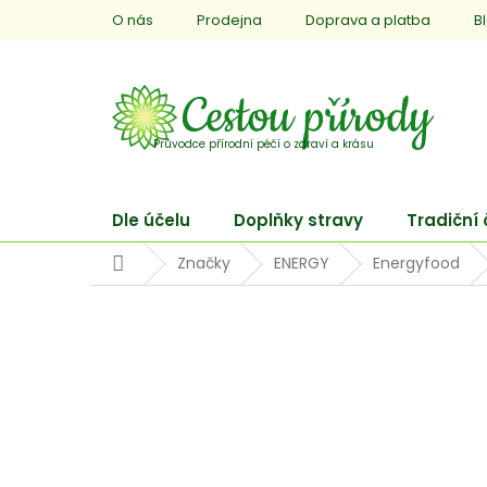
Přejít
O nás
Prodejna
Doprava a platba
B
na
obsah
Dle účelu
Doplňky stravy
Tradiční
Domů
Značky
ENERGY
Energyfood