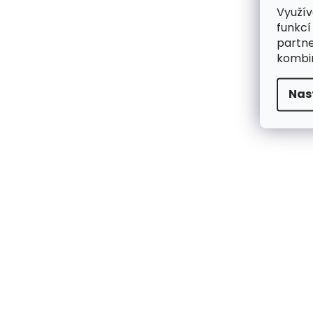
Využív
funkcí
partne
kombin
Nas