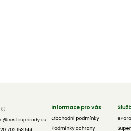
Informace pro vás
Služ
kt
Obchodní podmínky
ePor
fo
@
cestouprirody.eu
Podmínky ochrany
Super
20 702 153 514