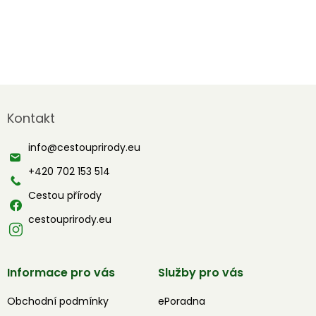
Z
á
Kontakt
p
a
info
@
cestouprirody.eu
t
í
+420 702 153 514
Cestou přírody
cestouprirody.eu
Informace pro vás
Služby pro vás
Obchodní podmínky
ePoradna