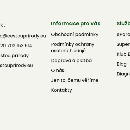
Informace pro vás
Služ
kt
Obchodní podmínky
ePor
fo
@
cestouprirody.eu
Podmínky ochrany
Super
20 702 153 514
osobních údajů
Klub 
stou přírody
Doprava a platba
Blog
stouprirody.eu
O nás
Diagn
Jen to, čemu věříme
Kontakty