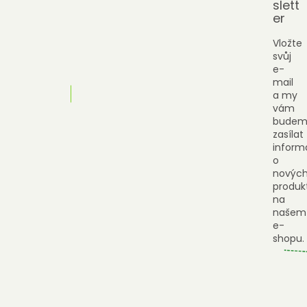
slett
er
Vložte
svůj
e-
mail
a my
vám
budem
zasílat
inform
o
novýc
produk
na
našem
e-
shopu.