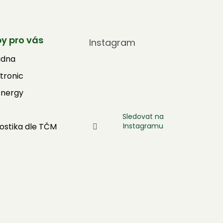
by pro vás
Instagram
adna
tronic
Energy
Sledovat na
Instagramu
ostika dle TČM