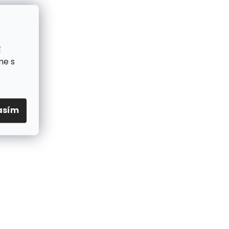
í
me s
asím