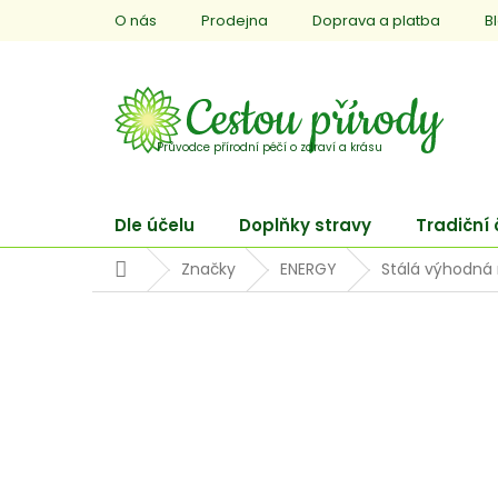
Přejít
O nás
Prodejna
Doprava a platba
B
na
obsah
Dle účelu
Doplňky stravy
Tradiční
Domů
Značky
ENERGY
Stálá výhodná