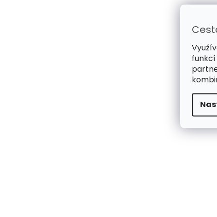
Cest
Využív
funkcí
partne
kombin
Nas