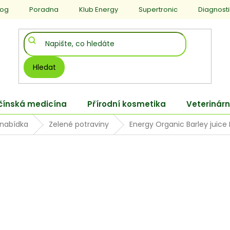
log
Poradna
Klub Energy
Supertronic
Diagnost
Hledat
 čínská medicína
Přírodní kosmetika
Veterinárn
 nabídka
Zelené potraviny
Energy Organic Barley juice