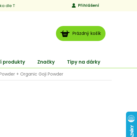
Přihlášení
ika dle TCM
Kontakty
Jen to, čemu věříme
Moje obj
NÁKUPNÍ
Prázdný košík
KOŠÍK
í produkty
Značky
Tipy na dárky
ENERGY
 Powder + Organic Goji Powder