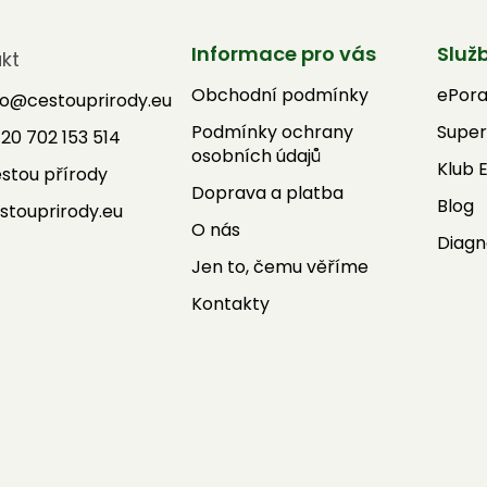
Informace pro vás
Služ
kt
Obchodní podmínky
ePor
fo
@
cestouprirody.eu
Podmínky ochrany
Super
20 702 153 514
osobních údajů
Klub 
stou přírody
Doprava a platba
Blog
stouprirody.eu
O nás
Diagn
Jen to, čemu věříme
Kontakty