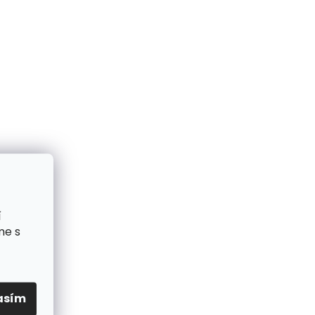
í
me s
asím