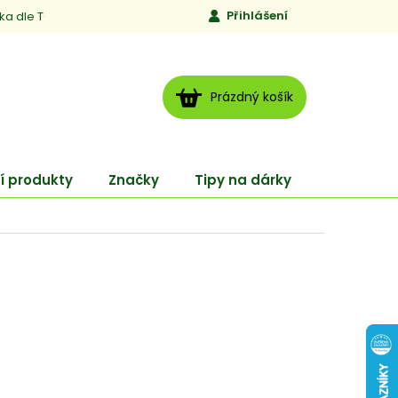
Přihlášení
ika dle TCM
Kontakty
Jen to, čemu věříme
Moje obj
NÁKUPNÍ
Prázdný košík
KOŠÍK
í produkty
Značky
Tipy na dárky
ENERGY