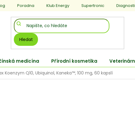
log
Poradna
Klub Energy
Supertronic
Diagnost
Hledat
 čínská medicína
Přírodní kosmetika
Veterinárn
ax Koenzym Q10, Ubiquinol, Kaneka™, 100 mg, 60 kapslí