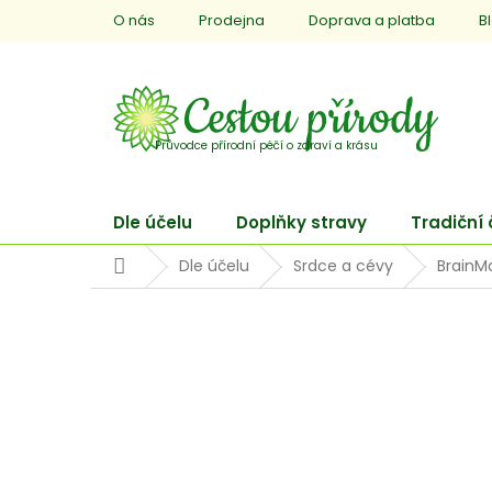
Přejít
O nás
Prodejna
Doprava a platba
B
na
obsah
Dle účelu
Doplňky stravy
Tradiční
Domů
Dle účelu
Srdce a cévy
BrainM