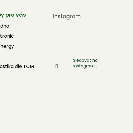
by pro vás
Instagram
adna
tronic
Energy
Sledovat na
Instagramu
ostika dle TČM