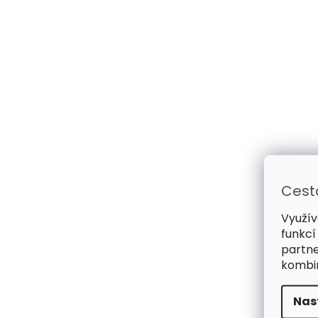
Cest
Využív
funkcí
partne
kombin
Nas