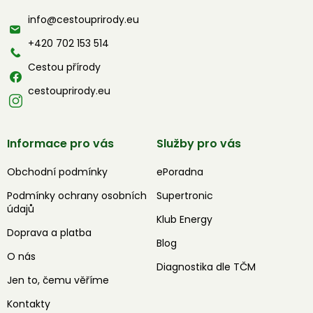
a
info
@
cestouprirody.eu
t
í
+420 702 153 514
Cestou přírody
cestouprirody.eu
Informace pro vás
Služby pro vás
Obchodní podmínky
ePoradna
Podmínky ochrany osobních
Supertronic
údajů
Klub Energy
Doprava a platba
Blog
O nás
Diagnostika dle TČM
Jen to, čemu věříme
Kontakty