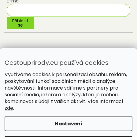
E-mail
Přihlásit
se
Cestouprirody.eu používá cookies
Využíváme cookies k personalizaci obsahu, reklam,
poskytování funkcí sociálních médií a analýze
návštěvnosti. Informace sdílíme s partnery pro
sociální média, inzerci a analýzy, kteří je mohou
Vytvořil Shoptet
kombinovat s údaji z vašich aktivit. Více informací
zde
.
Copyright 2026
Cestou přírody
. Všechna práva vyhrazena.
Nastavení