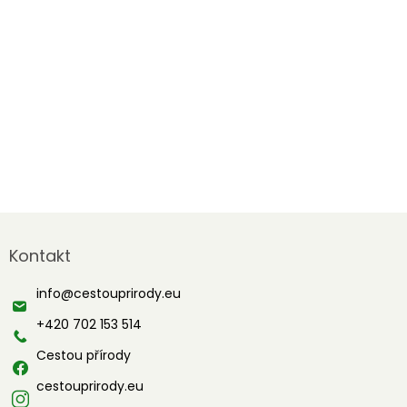
Z
á
Kontakt
p
a
info
@
cestouprirody.eu
t
í
+420 702 153 514
Cestou přírody
cestouprirody.eu