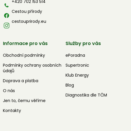
í
+420 702 153 514
Cestou přírody
cestouprirody.eu
Informace pro vás
Služby pro vás
Obchodní podmínky
ePoradna
Podmínky ochrany osobních
Supertronic
údajů
Klub Energy
Doprava a platba
Blog
O nás
Diagnostika dle TČM
Jen to, čemu věříme
Kontakty