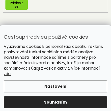
Přihlásit
se
Cestouprirody.eu používá cookies
Využíváme cookies k personalizaci obsahu, reklam,
poskytování funkcí sociálních médií a analýze
návštěvnosti. Informace sdílíme s partnery pro
sociální média, inzerci a analýzy, kteří je mohou
Vytvořil Shoptet
kombinovat s údaji z vašich aktivit. Více informací
zde
.
Copyright 2026
Cestou přírody
. Všechna práva vyhrazena.
Nastavení
Souhlasím