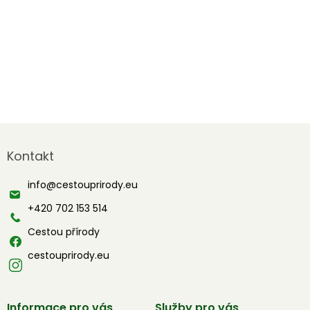
Z
á
Kontakt
p
a
info
@
cestouprirody.eu
t
í
+420 702 153 514
Cestou přírody
cestouprirody.eu
Informace pro vás
Služby pro vás