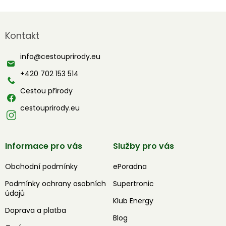
Z
á
Kontakt
p
a
info
@
cestouprirody.eu
t
í
+420 702 153 514
Cestou přírody
cestouprirody.eu
Informace pro vás
Služby pro vás
Obchodní podmínky
ePoradna
Podmínky ochrany osobních
Supertronic
údajů
Klub Energy
Doprava a platba
Blog