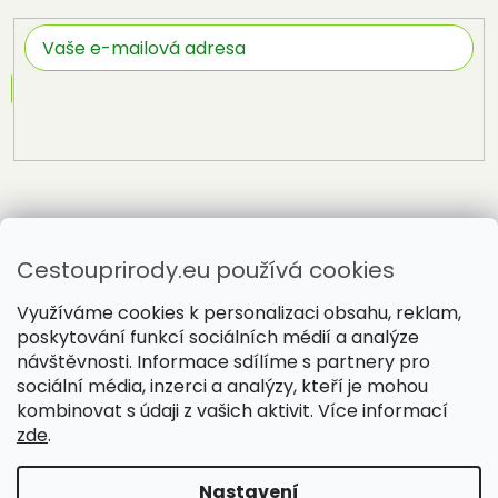
Přihlásit
se
Cestouprirody.eu používá cookies
Využíváme cookies k personalizaci obsahu, reklam,
poskytování funkcí sociálních médií a analýze
návštěvnosti. Informace sdílíme s partnery pro
sociální média, inzerci a analýzy, kteří je mohou
Vytvořil Shoptet
kombinovat s údaji z vašich aktivit. Více informací
zde
.
Copyright 2026
Cestou přírody
. Všechna práva vyhrazena.
Nastavení