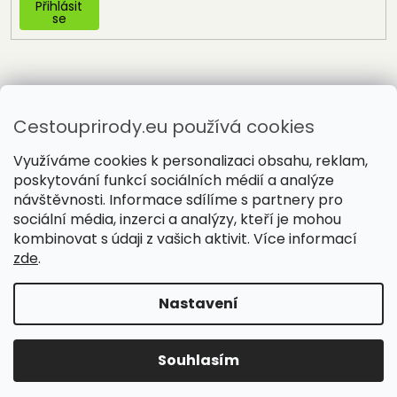
Přihlásit
se
Cestouprirody.eu používá cookies
Využíváme cookies k personalizaci obsahu, reklam,
poskytování funkcí sociálních médií a analýze
návštěvnosti. Informace sdílíme s partnery pro
sociální média, inzerci a analýzy, kteří je mohou
Vytvořil Shoptet
kombinovat s údaji z vašich aktivit. Více informací
zde
.
Copyright 2026
Cestou přírody
. Všechna práva vyhrazena.
Nastavení
Souhlasím