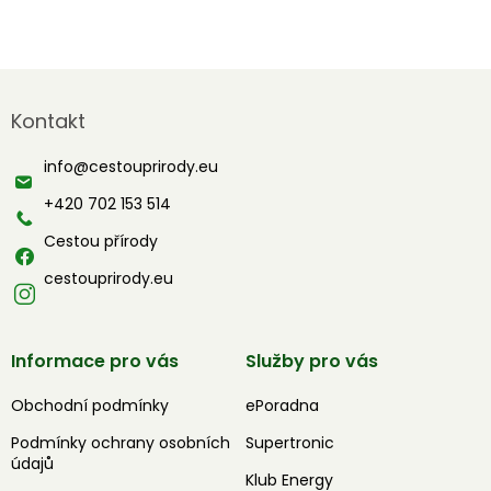
Z
á
Kontakt
p
a
info
@
cestouprirody.eu
t
í
+420 702 153 514
Cestou přírody
cestouprirody.eu
Informace pro vás
Služby pro vás
Obchodní podmínky
ePoradna
Podmínky ochrany osobních
Supertronic
údajů
Klub Energy