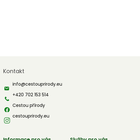
Z
á
Kontakt
p
a
info
@
cestouprirody.eu
t
í
+420 702 153 514
Cestou přírody
cestouprirody.eu
Informace pro vás
Služby pro vás