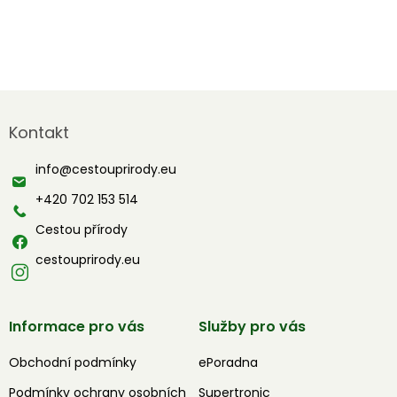
Z
á
Kontakt
p
a
info
@
cestouprirody.eu
t
í
+420 702 153 514
Cestou přírody
cestouprirody.eu
Informace pro vás
Služby pro vás
Obchodní podmínky
ePoradna
Podmínky ochrany osobních
Supertronic