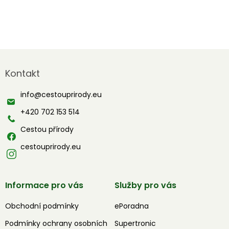
Z
á
Kontakt
p
a
info
@
cestouprirody.eu
t
í
+420 702 153 514
Cestou přírody
cestouprirody.eu
Informace pro vás
Služby pro vás
Obchodní podmínky
ePoradna
Podmínky ochrany osobních
Supertronic