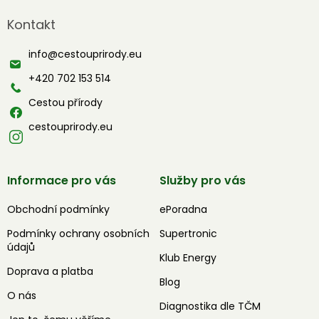
á
Kontakt
p
a
info
@
cestouprirody.eu
t
í
+420 702 153 514
Cestou přírody
cestouprirody.eu
Informace pro vás
Služby pro vás
Obchodní podmínky
ePoradna
Podmínky ochrany osobních
Supertronic
údajů
Klub Energy
Doprava a platba
Blog
O nás
Diagnostika dle TČM