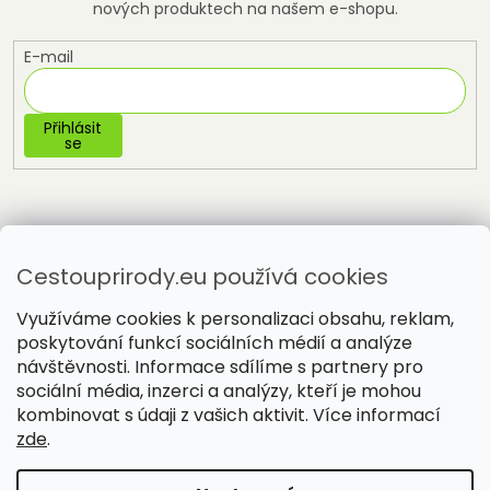
nových produktech na našem e-shopu.
E-mail
Přihlásit
se
Cestouprirody.eu používá cookies
Využíváme cookies k personalizaci obsahu, reklam,
poskytování funkcí sociálních médií a analýze
návštěvnosti. Informace sdílíme s partnery pro
sociální média, inzerci a analýzy, kteří je mohou
Vytvořil Shoptet
kombinovat s údaji z vašich aktivit. Více informací
zde
.
Copyright 2026
Cestou přírody
. Všechna práva vyhrazena.