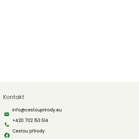
Z
á
Kontakt
p
a
info
@
cestouprirody.eu
t
í
+420 702 153 514
Cestou přírody