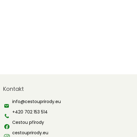
Z
á
Kontakt
p
a
info
@
cestouprirody.eu
t
í
+420 702 153 514
Cestou přírody
cestouprirody.eu