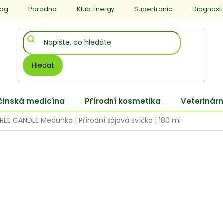
log
Poradna
Klub Energy
Supertronic
Diagnost
Hledat
 čínská medicína
Přírodní kosmetika
Veterinárn
EE CANDLE Meduňka | Přírodní sójová svíčka | 180 ml