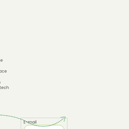
e
ace
h
tech
E-mail