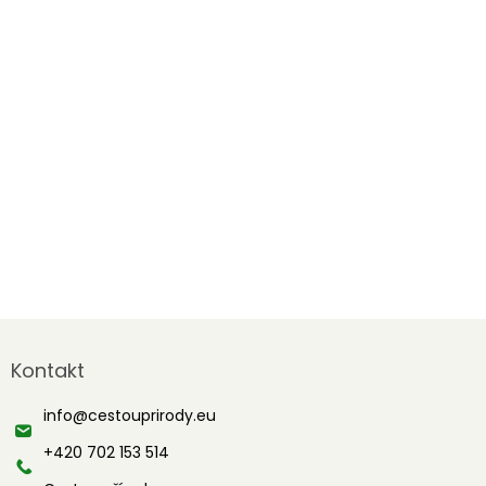
Z
á
Kontakt
p
a
info
@
cestouprirody.eu
t
í
+420 702 153 514