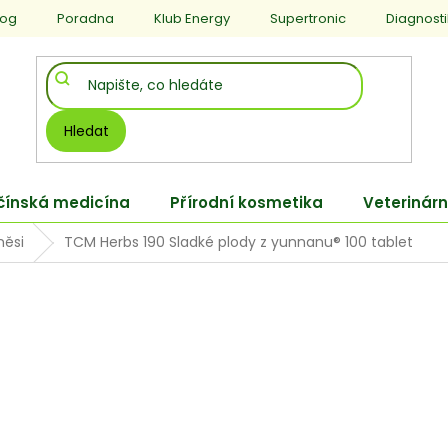
log
Poradna
Klub Energy
Supertronic
Diagnost
Hledat
 čínská medicína
Přírodní kosmetika
Veterinárn
měsi
TCM Herbs 190 Sladké plody z yunnanu® 100 tablet