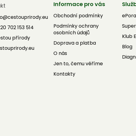
Informace pro vás
Služ
kt
Obchodní podmínky
ePor
fo
@
cestouprirody.eu
Podmínky ochrany
Super
20 702 153 514
osobních údajů
Klub 
stou přírody
Doprava a platba
Blog
stouprirody.eu
O nás
Diagn
Jen to, čemu věříme
Kontakty