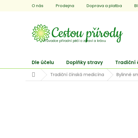
Přejít
O nás
Prodejna
Doprava a platba
B
na
obsah
Dle účelu
Doplňky stravy
Tradiční
Domů
Tradiční čínská medicína
Bylinné s