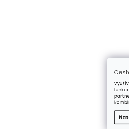
Cest
Využív
funkcí
partne
kombin
Nas