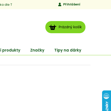
Přihlášení
ika dle TCM
Kontakty
Jen to, čemu věříme
Moje obj
NÁKUPNÍ
Prázdný košík
KOŠÍK
í produkty
Značky
Tipy na dárky
ENERGY