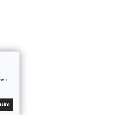
í
me s
asím