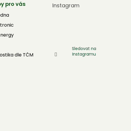
by pro vás
Instagram
adna
tronic
Energy
Sledovat na
Instagramu
ostika dle TČM