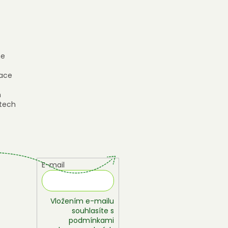
e
ace
h
tech
E-mail
Vložením e-mailu
souhlasíte s
podmínkami