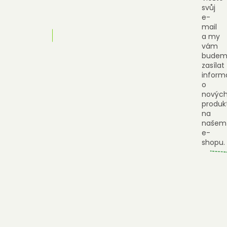
svůj
e-
mail
a my
vám
budem
zasílat
inform
o
novýc
produk
na
našem
e-
shopu.