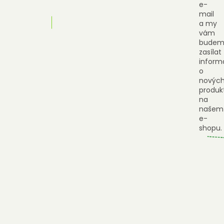
e-
mail
a my
vám
budem
zasílat
inform
o
novýc
produk
na
našem
e-
shopu.