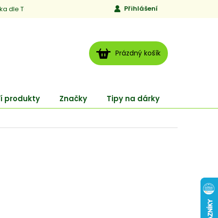
Přihlášení
ika dle TCM
Kontakty
Jen to, čemu věříme
Moje obj
NÁKUPNÍ
Prázdný košík
KOŠÍK
í produkty
Značky
Tipy na dárky
ENERGY