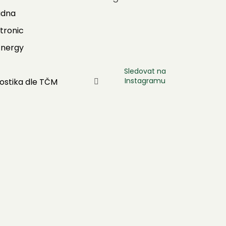
adna
tronic
Energy
Sledovat na
Instagramu
ostika dle TČM