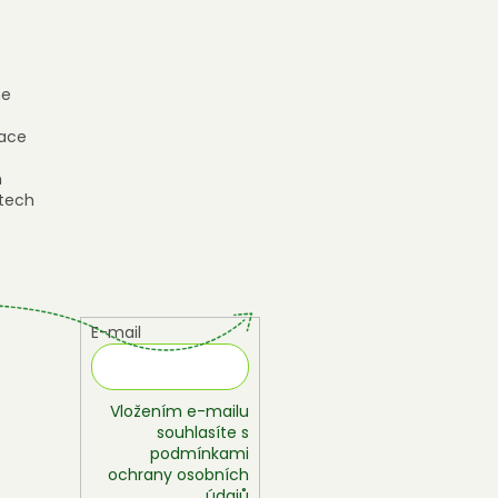
e
ace
h
tech
E-mail
Vložením e-mailu
souhlasíte s
podmínkami
ochrany osobních
údajů