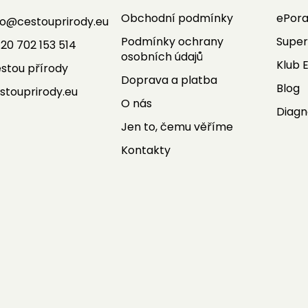
Obchodní podmínky
ePor
fo
@
cestouprirody.eu
Podmínky ochrany
Super
20 702 153 514
osobních údajů
Klub 
stou přírody
Doprava a platba
Blog
stouprirody.eu
O nás
Diagn
Jen to, čemu věříme
Kontakty