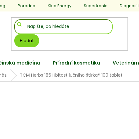
log
Poradna
Klub Energy
Supertronic
Diagnost
Hledat
 čínská medicína
Přírodní kosmetika
Veterinárn
měsi
TCM Herbs 186 Hbitost lučního štírka® 100 tablet