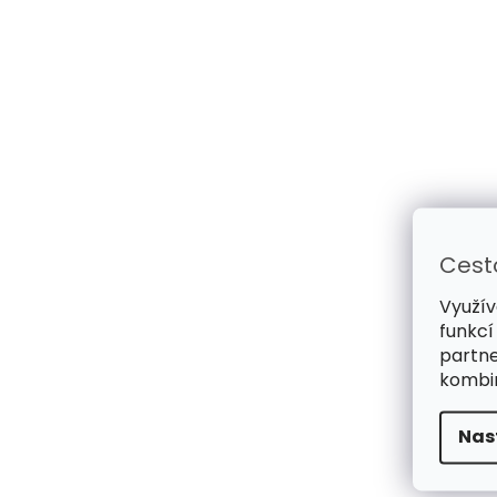
Cest
Využív
funkcí
partne
kombin
Nas