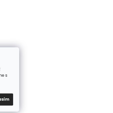
í
me s
asím