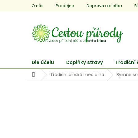
Přejít
O nás
Prodejna
Doprava a platba
B
na
obsah
Dle účelu
Doplňky stravy
Tradiční
Domů
Tradiční čínská medicína
Bylinné s