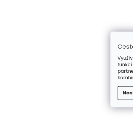
Cest
Využív
funkcí
partne
kombin
Nas