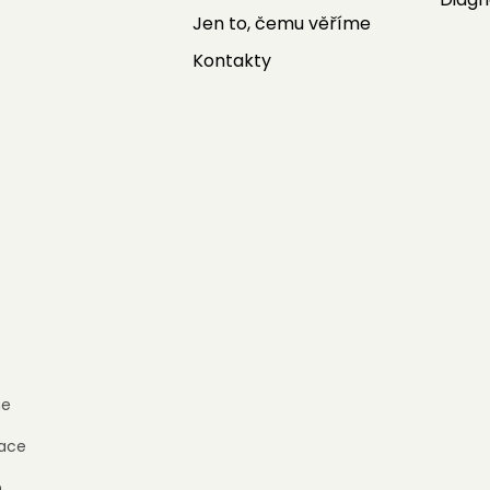
Jen to, čemu věříme
Kontakty
e
ace
h