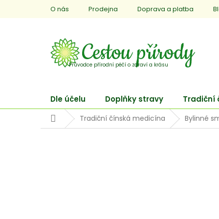
Přejít
O nás
Prodejna
Doprava a platba
B
na
obsah
Dle účelu
Doplňky stravy
Tradiční
Domů
Tradiční čínská medicína
Bylinné s