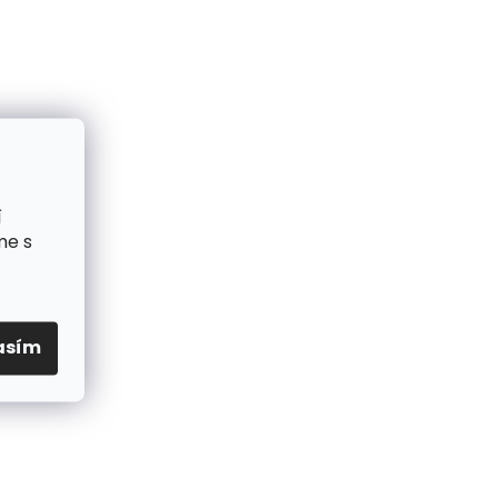
í
me s
asím