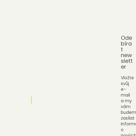
Ode
bíra
t
new
slett
er
Vložte
svůj
e-
mail
a my
vám
budem
zasílat
inform
o
novýc