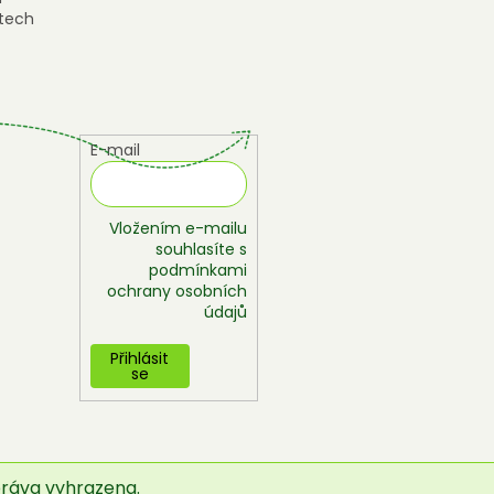
tech
E-mail
Vložením e-mailu
souhlasíte s
podmínkami
ochrany osobních
údajů
Přihlásit
se
práva vyhrazena.