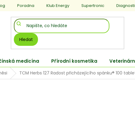
log
Poradna
Klub Energy
Supertronic
Diagnost
Hledat
 čínská medicína
Přírodní kosmetika
Veterinárn
měsi
TCM Herbs 127 Radost přicházejícího spánku® 100 table