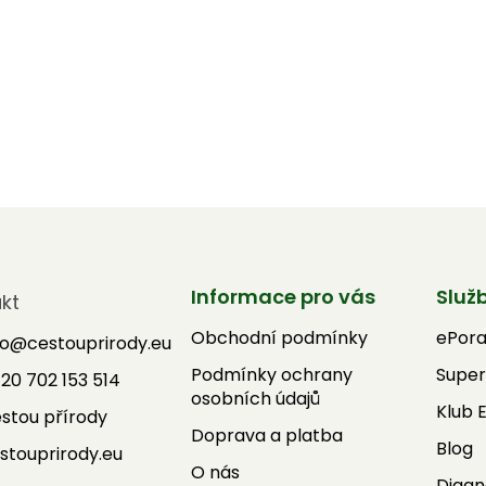
Informace pro vás
Služ
kt
Obchodní podmínky
ePor
fo
@
cestouprirody.eu
Podmínky ochrany
Super
20 702 153 514
osobních údajů
Klub 
stou přírody
Doprava a platba
Blog
stouprirody.eu
O nás
Diagn