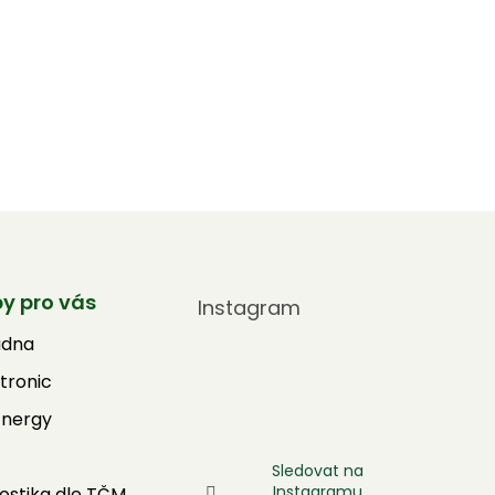
by pro vás
Instagram
adna
tronic
Energy
Sledovat na
Instagramu
ostika dle TČM