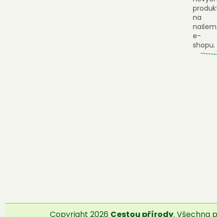
produk
na
našem
e-
shopu.
Copyright 2026
Cestou přírody
. Všechna 