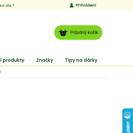
Přihlášení
ika dle TCM
Kontakty
Jen to, čemu věříme
Moje obj
NÁKUPNÍ
Prázdný košík
KOŠÍK
í produkty
Značky
Tipy na dárky
ENERGY
t