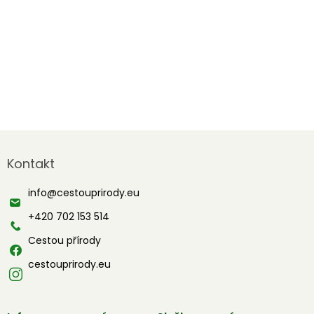
Z
á
Kontakt
p
a
info
@
cestouprirody.eu
t
í
+420 702 153 514
Cestou přírody
cestouprirody.eu