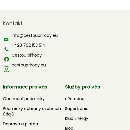
Z
á
Kontakt
p
a
info
@
cestouprirody.eu
t
í
+420 702 153 514
Cestou přírody
cestouprirody.eu
Informace pro vás
Služby pro vás
Obchodní podmínky
ePoradna
Podmínky ochrany osobních
Supertronic
údajů
Klub Energy
Doprava a platba
Blog